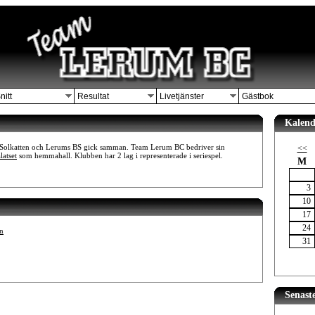
nitt
Resultat
Livetjänster
Gästbok
Kalend
Solkatten och Lerums BS gick samman. Team Lerum BC bedriver sin
<<
latset
som hemmahall. Klubben har 2 lag i representerade i seriespel.
M
3
10
17
24
n
31
Senast