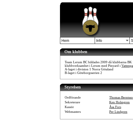
Hem
Info
S
Om klubben
Team Lerum BC bildades 2009 då klubbarna BK 
klubbverksamhet i Lerum med Pinyard i
Vattenpa
A-laget i division 1 Norra Götaland
B-laget i Göteborgsserien 2
Styrelsen
Ordförande
Thomas Berntsso
Sekreterare
Ken Holmgren
Kassör
Åsa Fors
Webmasters
Per Lindgren