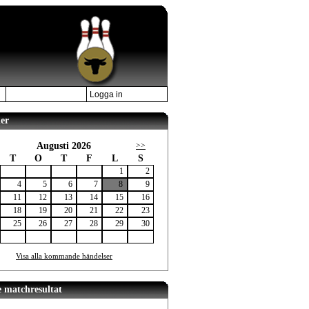
Logga in
er
Augusti 2026
>>
T
O
T
F
L
S
1
2
4
5
6
7
8
9
11
12
13
14
15
16
18
19
20
21
22
23
25
26
27
28
29
30
Visa alla kommande händelser
e matchresultat