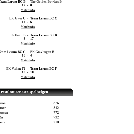
Team Lerum BC B
-
The Golden Bowlers B
12
-
8
Matchinfo
BK Joker U
-
Team Lerum BC C
14
-
6
Matchinfo
IK Heim B
-
Team Lerum BC B
3
-
17
Matchinfo
Team Lerum BC C
-
BK Grävlingen B
16
-
4
Matchinfo
BK Viskan F1
-
Team Lerum BC F
10
-
10
Matchinfo
resultat senaste spelhelgen
sson
876
rner
842
ersson
772
vén
732
ntz
710