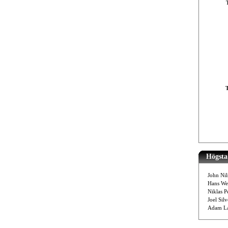
Högsta 
John Nil
Hans We
Niklas P
Joel Sil
Adam La