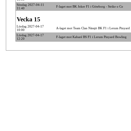
Söndag 2027-04-11
F-laget mot BK Joker F1 i Göteborg - Strike o Co
11:40
Vecka 15
Lördag 2027-04-17
A-laget mot Team Clan Nässjö BK F1 i Lerum Pinyard
10:00
Lördag 2027-04-17
F-laget mot Kabaré BS F1 i Lerum Pinyard Bowling
12:20