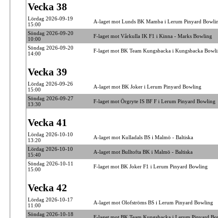
Vecka 38
Lördag 2026-09-19
A-laget mot Lunds BK Mamba i Lerum Pinyard Bowli
15:00
Söndag 2026-09-20
F-laget mot Vårkulla IK F1 i Kinna - Marks Bowling
10:00
Söndag 2026-09-20
F-laget mot BK Team Kungsbacka i Kungsbacka Bowli
14:00
Vecka 39
Lördag 2026-09-26
A-laget mot BK Joker i Lerum Pinyard Bowling
15:00
Söndag 2026-09-27
F-laget mot Örgryte IS BF F i Lerum Pinyard Bowling
13:30
Vecka 41
Lördag 2026-10-10
A-laget mot Kulladals BS i Malmö - Baltiska
13:20
Lördag 2026-10-10
A-laget mot Bulltofta BK i Malmö - Baltiska
15:40
Söndag 2026-10-11
F-laget mot BK Joker F1 i Lerum Pinyard Bowling
15:00
Vecka 42
Lördag 2026-10-17
A-laget mot Olofströms BS i Lerum Pinyard Bowling
11:00
Söndag 2026-10-18
F-laget mot BK Team Kungsbacka i Lerum Pinyard Bo