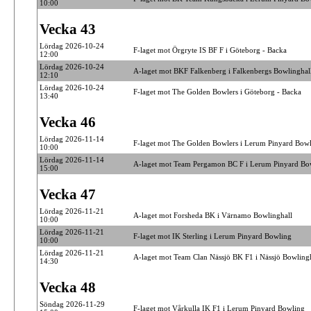
10:00
Vecka 43
Lördag 2026-10-24
F-laget mot Örgryte IS BF F i Göteborg - Backa
12:00
Lördag 2026-10-24
A-laget mot BKF Falkenberg i Falkenbergs Bowlinghal
12:10
Lördag 2026-10-24
F-laget mot The Golden Bowlers i Göteborg - Backa
13:40
Vecka 46
Lördag 2026-11-14
F-laget mot The Golden Bowlers i Lerum Pinyard Bow
10:00
Lördag 2026-11-14
A-laget mot Team Pergamon BC F i Lerum Pinyard Bo
15:00
Vecka 47
Lördag 2026-11-21
A-laget mot Forsheda BK i Värnamo Bowlinghall
10:00
Lördag 2026-11-21
F-laget mot IK Sterling i Lerum Pinyard Bowling
10:00
Lördag 2026-11-21
A-laget mot Team Clan Nässjö BK F1 i Nässjö Bowlingh
14:30
Vecka 48
Söndag 2026-11-29
F-laget mot Vårkulla IK F1 i Lerum Pinyard Bowling