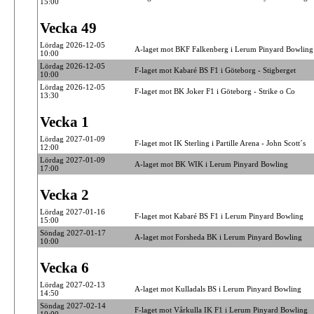
15:00
Vecka 49
Lördag 2026-12-05
A-laget mot BKF Falkenberg i Lerum Pinyard Bowling
10:00
Lördag 2026-12-05
F-laget mot Kabaré BS F1 i Göteborg - Stigberget
10:00
Lördag 2026-12-05
F-laget mot BK Joker F1 i Göteborg - Strike o Co
13:30
Vecka 1
Lördag 2027-01-09
F-laget mot IK Sterling i Partille Arena - John Scott´s
12:00
Lördag 2027-01-09
A-laget mot BK WIK i Lerum Pinyard Bowling
17:00
Vecka 2
Lördag 2027-01-16
F-laget mot Kabaré BS F1 i Lerum Pinyard Bowling
15:00
Söndag 2027-01-17
A-laget mot Forsheda BK i Lerum Pinyard Bowling
10:00
Vecka 6
Lördag 2027-02-13
A-laget mot Kulladals BS i Lerum Pinyard Bowling
14:50
Söndag 2027-02-14
F-laget mot Vårkulla IK F1 i Lerum Pinyard Bowling