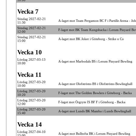
10:00
Vecka 7
Söndag 2027-02-21
A-laget mot Team Pergamon BC F i Partille Arena - Joh
11:30
Söndag 2027-02-21
F-laget mot BK Team Kungsbacka i Lerum Pinyard Bo
12:00
Söndag 2027-02-21
A-laget mot BK Joker i Göteborg - Strike o Co
15:00
Vecka 10
Lördag 2027-03-13
A-laget mot Marbodals BS i Lerum Pinyard Bowling
10:00
Vecka 11
Lördag 2027-03-20
A-laget mot Olofströms BS i Olofströms Bowlinghall
10:00
Lördag 2027-03-20
F-laget mot The Golden Bowlers i Göteborg - Backa
10:20
Lördag 2027-03-20
F-laget mot Örgryte IS BF F i Göteborg - Backa
12:00
Lördag 2027-03-20
A-laget mot Lunds BK Mamba i Lunds Bowlinghall
15:40
Vecka 14
Lördag 2027-04-10
A-laget mot Bulltofta BK i Lerum Pinyard Bowling
15:00