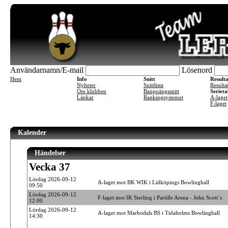
Användarnamn/E-mail
Lösenord
Hem
Info
Snitt
Result
Nyheter
Snittlista
Resulta
Om klubben
Banpoängssnitt
Serieta
Länkar
Rankingsystemet
A-laget
F-laget
Kalender
Händelser
Vecka 37
Lördag 2026-09-12
A-laget mot BK WIK i Lidköpings Bowlinghall
09:50
Lördag 2026-09-12
F-laget mot IK Sterling i Partille Arena - John Scott´s
12:00
Lördag 2026-09-12
A-laget mot Marbodals BS i Tidaholms Bowlinghall
14:30