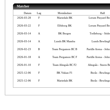
Matcher
Datum
Lag
Motståndare
Hall
2026-03-28
F
Mariedals BK
Lerum Pinyard Bo
2026-03-22
F
Elfsborg BK
Lerum Pinyard Bo
2026-03-14
A
BK Borgen
Trelleborg - Söder
2026-03-14
A
Lunds BK Mamba
Lunds Bowlingh
2026-02-23
B
Team Pergamon BC B
Partille Arena - John
2026-01-18
A
Team Pergamon BC F
Partille Arena - John
2026-01-10
F
Team Alingsås BC F2
Alingsås - Stures B
2025-12-06
F
BK Viskan F1
Borås - Bowlingc
2025-12-06
F
Mariedals BK
Borås - Bowlingc