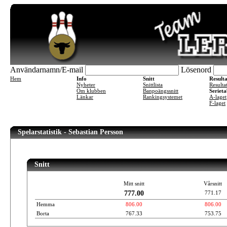
Användarnamn/E-mail
Lösenord
Hem
Info
Snitt
Result
Nyheter
Snittlista
Resulta
Om klubben
Banpoängssnitt
Serieta
Länkar
Rankingsystemet
A-laget
F-laget
Spelarstatistik - Sebastian Persson
Snitt
Mitt snitt
Vårsnitt
777.00
771.17
Hemma
806.00
806.00
Borta
767.33
753.75